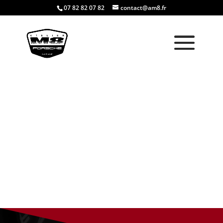
07 82 82 07 82
contact@am8.fr
M8 garage
independant
Porsche